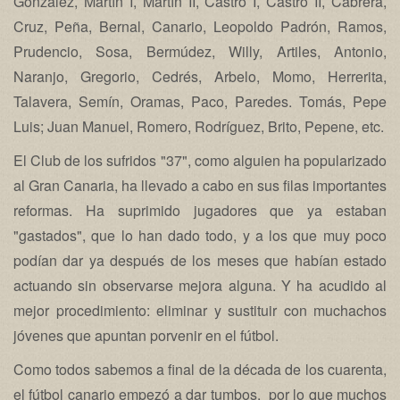
González, Martín I, Martín II, Castro I, Castro II, Cabrera,
Cruz, Peña, Bernal, Canario, Leopoldo Padrón, Ramos,
Prudencio, Sosa, Bermúdez, Willy, Artiles, Antonio,
Naranjo, Gregorio, Cedrés, Arbelo, Momo, Herrerita,
Talavera, Semín, Oramas, Paco, Paredes. Tomás, Pepe
Luis; Juan Manuel, Romero, Rodríguez, Brito, Pepene, etc.
El Club de los sufridos "37", como alguien ha popularizado
al Gran Canaria, ha llevado a cabo en sus filas importantes
reformas. Ha suprimido jugadores que ya estaban
"gastados", que lo han dado todo, y a los que muy poco
podían dar ya después de los meses que habían estado
actuando sin observarse mejora alguna. Y ha acudido al
mejor procedimiento: eliminar y sustituir con muchachos
jóvenes que apuntan porvenir en el fútbol.
Como todos sabemos a final de la década de los cuarenta,
el fútbol canario empezó a dar tumbos, por lo que muchos