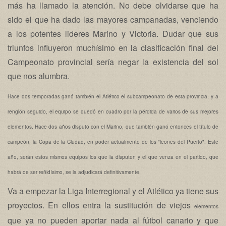
más ha llamado la atención. No debe olvidarse que ha
sido el que ha dado las mayores campanadas, venciendo
a los potentes lideres Marino y Victoria. Dudar que sus
triunfos influyeron muchísimo en la clasificación final del
Campeonato provincial sería negar la existencia del sol
que nos alumbra.
Hace dos temporadas ganó también el Atlético el subcampeonato de esta provincia, y a
renglón seguido, el equipo se quedó en cuadro por la pérdida de varios de sus mejores
elementos. Hace dos años disputó con el Marino, que también ganó entonces el título de
campeón, la Copa de la Ciudad, en poder actualmente de los "leones del Puerto". Este
año, serán estos mismos equipos los que la disputen y el que venza en el partido, que
habrá de ser reñidísimo, se la adjudicará definitivamente.
Va a empezar la Liga Interregional y el Atlético ya tiene sus
proyectos. En ellos entra la sustitución de viejos
elementos
que ya no pueden aportar nada al fútbol canario y que