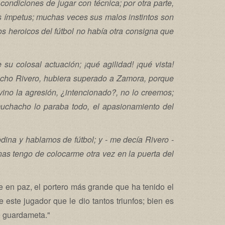
condiciones de jugar con técnica; por otra parte,
us ímpetus; muchas veces sus malos instintos son
pos heroicos del fútbol no había otra consigna que
su colosal actuación; ¡qué agilidad! ¡qué vista!
ancho Rivero, hubiera superado a Zamora, porque
vino la agresión, ¿intencionado?, no lo creemos;
muchacho lo paraba todo, el apasionamiento del
dina y hablamos de fútbol; y - me decía Rivero -
s tengo de colocarme otra vez en la puerta del
e en paz, el portero más grande que ha tenido el
 este jugador que le dio tantos triunfos; bien es
o guardameta."