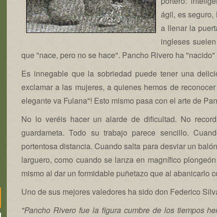
portero: intelig
ágil, es seguro,
a llenar la pue
ingleses suelen
que "nace, pero no se hace". Pancho Rivero ha "nacido"
Es innegable que la sobriedad puede tener una delic
exclamar a las mujeres, a quienes hemos de reconocer 
elegante va Fulana"! Esto mismo pasa con el arte de Pa
No lo veréis hacer un alarde de dificultad. No recor
guardameta. Todo su trabajo parece sencillo. Cuan
portentosa distancia. Cuando salta para desviar un balón
larguero, como cuando se lanza en magnífico plongeón p
mismo al dar un formidable puñetazo que al abanicarlo 
Uno de sus mejores valedores ha sido don Federico Silva
"Pancho Rivero fue la figura cumbre de los tiempos her