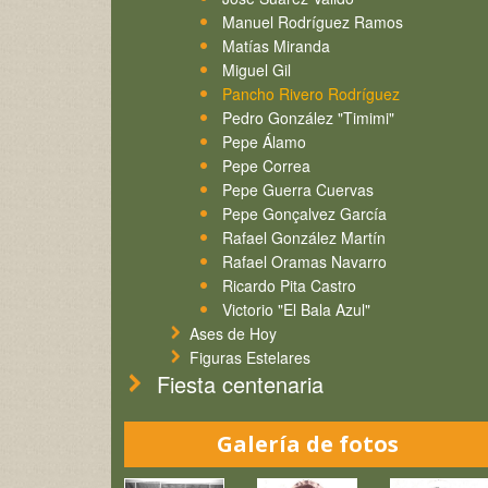
Manuel Rodríguez Ramos
Matías Miranda
Miguel Gil
Pancho Rivero Rodríguez
Pedro González "Timimi"
Pepe Álamo
Pepe Correa
Pepe Guerra Cuervas
Pepe Gonçalvez García
Rafael González Martín
Rafael Oramas Navarro
Ricardo Pita Castro
Victorio "El Bala Azul"
Ases de Hoy
Figuras Estelares
Fiesta centenaria
Galería de fotos