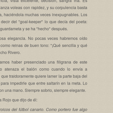
encia, vista excelente, decisión, sangra fría. Es
 lanza voleas con rapidez, y su corpulencia basta
rta, haciéndola muchas veces inexpugnables. Los
 decir del "goal-keeper" lo que decía del poeta:
 guardameta y se ha "hecho" después.
iosa elegancia. No pocas veces habremos oído
como reinas de buen tono: "¡Qué sencilla y qué
ncho Rivero.
damos haber presenciado una filigrana de este
do atenaza el balón como cuando lo envía a
 que traidoramente quiere lamer la parte baja del
ara impedirle que entre saltarín en la meta. Lo
con una mano. Siempre sobrio, siempre elegante.
 Rojo que dijo de él:
oicos del fútbol canario. Como portero fue algo