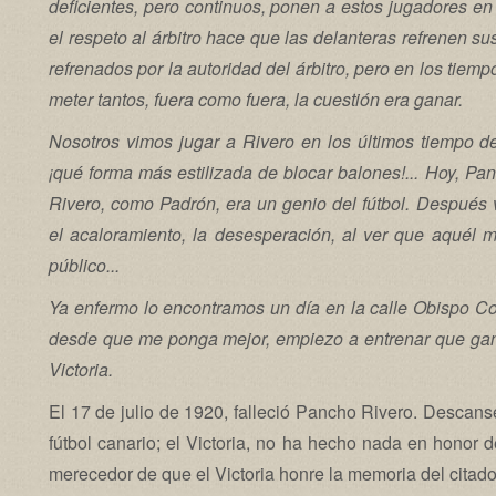
deficientes, pero continuos, ponen a estos jugadores en 
el respeto al árbitro hace que las delanteras refrenen s
refrenados por la autoridad del árbitro, pero en los tiem
meter tantos, fuera como fuera, la cuestión era ganar.
Nosotros vimos jugar a Rivero en los últimos tiempo de 
¡qué forma más estilizada de blocar balones!... Hoy, P
Rivero, como Padrón, era un genio del fútbol. Después 
el acaloramiento, la desesperación, al ver que aquél 
público...
Ya enfermo lo encontramos un día en la calle Obispo Co
desde que me ponga mejor, empiezo a entrenar que gana
Victoria.
El 17 de julio de 1920, falleció Pancho Rivero. Descans
fútbol canario; el Victoria, no ha hecho nada en honor de
merecedor de que el Victoria honre la memoria del citad