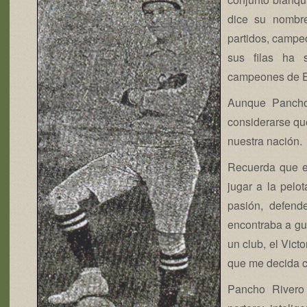
dice su nombr
partidos, campe
sus filas ha 
campeones de 
Aunque Pancho 
considerarse qu
nuestra nación.
Recuerda que en
jugar a la pelo
pasión, defend
encontraba a gus
un club, el Vic
que me decida c
Pancho Rivero