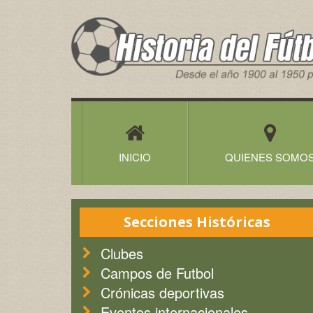
Historia
del
Futbol
Canario
INICIO
QUIENES SOMO
Secciones Históricas
Clubes
Campos de Futbol
Crónicas deportivas
Eventos internacionales