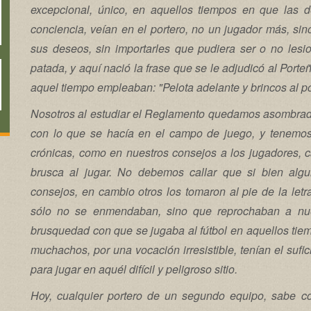
excepcional, único, en aquellos tiempos en que las d
conciencia, veían en el portero, no un jugador más, sin
sus deseos, sin importarles que pudiera ser o no lesion
patada, y aquí nació la frase que se le adjudicó al Porte
aquel tiempo empleaban: "Pelota adelante y brincos al po
Nosotros al estudiar el Reglamento quedamos asombrado
con lo que se hacía en el campo de juego, y tenemos 
crónicas, como en nuestros consejos a los jugadores, 
brusca al jugar. No debemos callar que si bien alg
consejos, en cambio otros los tomaron al pie de la le
sólo no se enmendaban, sino que reprochaban a nues
brusquedad con que se jugaba al fútbol en aquellos tiem
muchachos, por una vocación irresistible, tenían el sufic
para jugar en aquél difícil y peligroso sitio.
Hoy, cualquier portero de un segundo equipo, sabe co