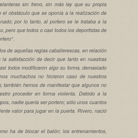
elanteras sin freno, sin más ley que su propia
o el obstáculo que se oponía a la realización de
ado; por lo tanto, al portero se le trataba a la
ño, pero que todos o casi todos los deportistas de
rtero".
s de aquellas reglas caballerescas, en relación
la satisfacción de decir que tanto en nuestras
casi todos modificaron algo su forma, demasiado
unos muchachos no hicieron caso de nuestros
tra; también hemos de manifestar que algunos no
tro proceder en forma violenta. Debido a la
pos, nadie quería ser portero; sólo unos cuantos
iente valor para jugar en la puerta. Rivero, nació
mo ha de blocar el balón; los entrenamientos,