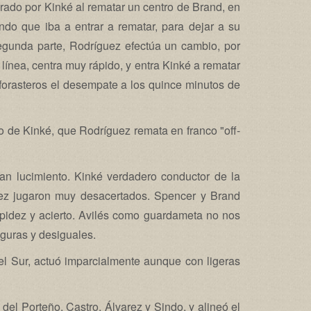
ogrado por Kinké al rematar un centro de Brand, en
endo que iba a entrar a rematar, para dejar a su
unda parte, Rodríguez efectúa un cambio, por
línea, centra muy rápido, y entra Kinké a rematar
 forasteros el desempate a los quince minutos de
o de Kinké, que Rodríguez remata en franco "off-
ran lucimiento. Kinké verdadero conductor de la
uez jugaron muy desacertados. Spencer y Brand
apidez y acierto. Avilés como guardameta no nos
guras y desiguales.
del Sur, actuó imparcialmente aunque con ligeras
del Porteño, Castro, Álvarez y Sindo, y alineó el