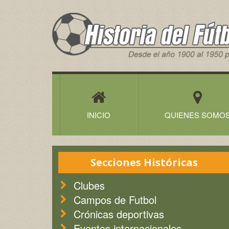
Historia
del
Futbol
Canario
INICIO
QUIENES SOMO
Secciones Históricas
Clubes
Campos de Futbol
Crónicas deportivas
Eventos internacionales