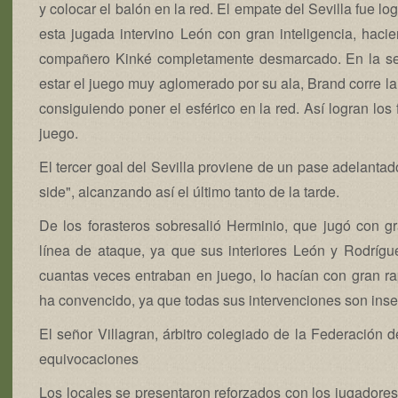
y colocar el balón en la red. El empate del Sevilla fue l
esta jugada intervino León con gran inteligencia, haci
compañero Kinké completamente desmarcado. En la seg
estar el juego muy aglomerado por su ala, Brand corre la 
consiguiendo poner el esférico en la red. Así logran los
juego.
El tercer goal del Sevilla proviene de un pase adelantad
side", alcanzando así el último tanto de la tarde.
De los forasteros sobresalió Herminio, que jugó con g
línea de ataque, ya que sus interiores León y Rodríg
cuantas veces entraban en juego, lo hacían con gran r
ha convencido, ya que todas sus intervenciones son inse
El señor Villagran, árbitro colegiado de la Federación 
equivocaciones
Los locales se presentaron reforzados con los jugadores 