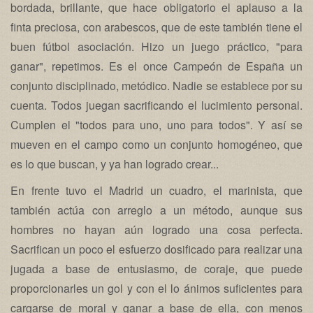
bordada, brillante, que hace obligatorio el aplauso a la
finta preciosa, con arabescos, que de este también tiene el
buen fútbol asociación. Hizo un juego práctico, "para
ganar", repetimos. Es el once Campeón de España un
conjunto disciplinado, metódico. Nadie se establece por su
cuenta. Todos juegan sacrificando el lucimiento personal.
Cumplen el "todos para uno, uno para todos". Y así se
mueven en el campo como un conjunto homogéneo, que
es lo que buscan, y ya han logrado crear...
En frente tuvo el Madrid un cuadro, el marinista, que
también actúa con arreglo a un método, aunque sus
hombres no hayan aún logrado una cosa perfecta.
Sacrifican un poco el esfuerzo dosificado para realizar una
jugada a base de entusiasmo, de coraje, que puede
proporcionarles un gol y con el lo ánimos suficientes para
cargarse de moral y ganar a base de ella, con menos