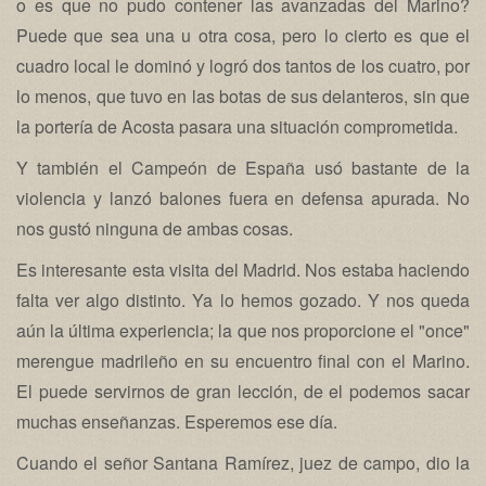
o es que no pudo contener las avanzadas del Marino?
Puede que sea una u otra cosa, pero lo cierto es que el
cuadro local le dominó y logró dos tantos de los cuatro, por
lo menos, que tuvo en las botas de sus delanteros, sin que
la portería de Acosta pasara una situación comprometida.
Y también el Campeón de España usó bastante de la
violencia y lanzó balones fuera en defensa apurada. No
nos gustó ninguna de ambas cosas.
Es interesante esta visita del Madrid. Nos estaba haciendo
falta ver algo distinto. Ya lo hemos gozado. Y nos queda
aún la última experiencia; la que nos proporcione el "once"
merengue madrileño en su encuentro final con el Marino.
El puede servirnos de gran lección, de el podemos sacar
muchas enseñanzas. Esperemos ese día.
Cuando el señor Santana Ramírez, juez de campo, dio la