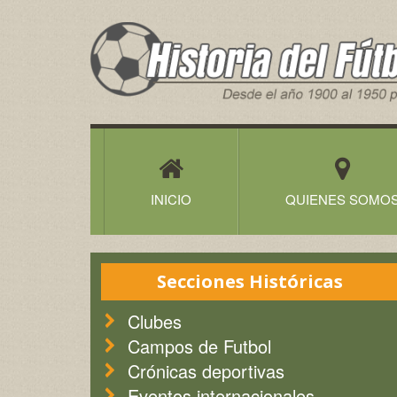
Historia
del
Futbol
Canario
INICIO
QUIENES SOMO
Secciones Históricas
Clubes
Campos de Futbol
Crónicas deportivas
Eventos internacionales