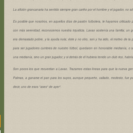
La afición grancanaria ha sentido siempre gran cariño por el hombre y el jugador, no s
Es posible que nosotros, en aquellos días de pasión futbolera, le hayamos criticado
con más serenidad, reconocemos nuestra injusticia. Lavao sostenía una familia; un 
era demasiado pobre, y la ayuda nula; éste y no otro, son y ha sido, el motivo de
para ser jugadores cumbres de nuestro fútbol, quedaron en honorable medianía, o 
una medianía, sino un gran jugador, y si detrás de él hubiera tenido un club rico, habrí
Son pocos los que recuerdan a Lavao. Trazamos estas líneas para que la nueva ge
Palmas, a ganarse el pan para los suyos, aunque pequeño, callado, modesto, fue por
decir, uno de esos "ases" de ayer".