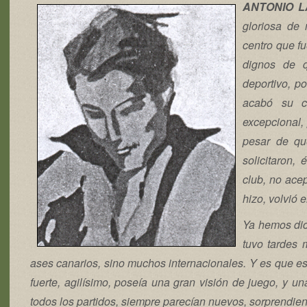
ANTONIO L
gloriosa de
centro que f
dignos de q
deportivo, p
acabó su c
excepcional,
pesar de qu
solicitaron,
club, no ace
hizo, volvió
Ya hemos dic
tuvo tardes 
ases canarios, sino muchos internacionales. Y es que e
fuerte, agilísimo, poseía una gran visión de juego, y u
todos los partidos, siempre parecían nuevos, sorprendien