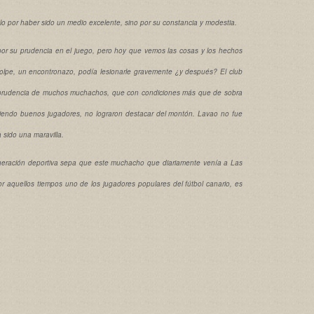
ólo por haber sido un medio excelente, sino por su constancia y modestia.
 por su prudencia en el juego, pero hoy que vemos las cosas y los hechos
golpe, un encontronazo, podía lesionarle gravemente ¿y después? El club
 la prudencia de muchos muchachos, que con condiciones más que de sobra
siendo buenos jugadores, no lograron destacar del montón. Lavao no fue
a sido una maravilla.
neración deportiva sepa que este muchacho que diariamente venía a Las
 aquellos tiempos uno de los jugadores populares del fútbol canario, es