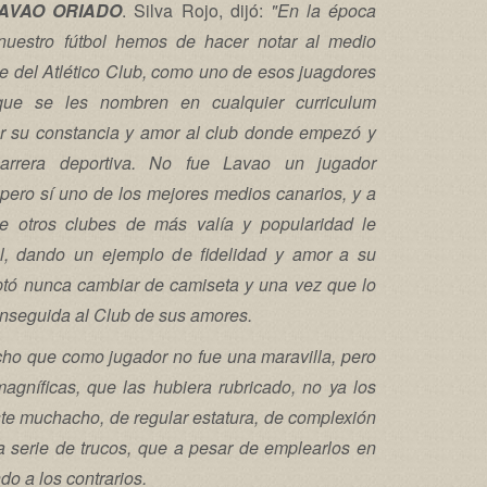
AVAO ORIADO
. Silva Rojo, dijó:
"En la época
 nuestro fútbol hemos de hacer notar al medio
ue del Atlético Club, como uno de esos juagdores
ue se les nombren en cualquier curriculum
or su constancia y amor al club donde empezó y
arrera deportiva. No fue Lavao un jugador
 pero sí uno de los mejores medios canarios, y a
e otros clubes de más valía y popularidad le
 él, dando un ejemplo de fidelidad y amor a su
ptó nunca cambiar de camiseta y una vez que lo
 enseguida al Club de sus amores.
ho que como jugador no fue una maravilla, pero
magníficas, que las hubiera rubricado, no ya los
ste muchacho, de regular estatura, de complexión
na serie de trucos, que a pesar de emplearlos en
do a los contrarios.