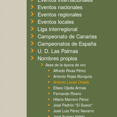
Eventos nacionales
Eventos regionales
Eventos locales
Liga interregional
Campeonato de Canarias
Campeonatos de España
U. D. Las Palmas
Nombres propios
Ases de la época de oro
Alfredo Rivas Pérez
Antonio Rojas Munguía
Antonio Lavao Oriado
Eliseo Ojeda Armas
Fernando Rivero
Hilario Marrero Pérez
José Padrón "El Sueco"
José Luis Pérez Navarro
José Suárez Valido