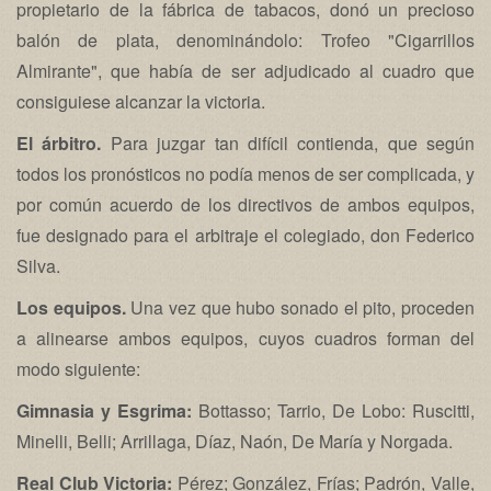
propietario de la fábrica de tabacos, donó un precioso
balón de plata, denominándolo: Trofeo "Cigarrillos
Almirante", que había de ser adjudicado al cuadro que
consiguiese alcanzar la victoria.
El árbitro.
Para juzgar tan difícil contienda, que según
todos los pronósticos no podía menos de ser complicada, y
por común acuerdo de los directivos de ambos equipos,
fue designado para el arbitraje el colegiado, don Federico
Silva.
Los equipos.
Una vez que hubo sonado el pito, proceden
a alinearse ambos equipos, cuyos cuadros forman del
modo siguiente:
Gimnasia y Esgrima:
Bottasso; Tarrio, De Lobo: Ruscitti,
Minelli, Belli; Arrillaga, Díaz, Naón, De María y Norgada.
Real Club Victoria:
Pérez; González, Frías; Padrón, Valle,