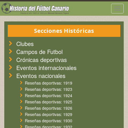
Togg
navig
Secciones Históricas
Clubes
Campos de Futbol
Crónicas deportivas
Eventos internacionales
Eventos nacionales
Reseñas deportivas: 1919
Reseñas deportivas: 1923
Reseñas deportivas: 1924
Reseñas deportivas: 1925
Reseñas deportivas: 1926
Reseñas deportivas: 1929
Reseñas deportivas: 1930
Reseñas deportivas: 1932