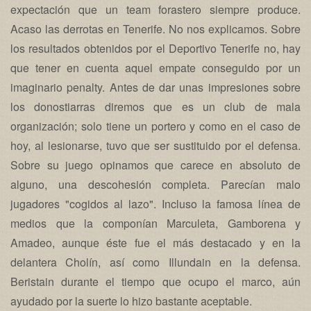
expectación que un team forastero siempre produce.
Acaso las derrotas en Tenerife. No nos explicamos. Sobre
los resultados obtenidos por el Deportivo Tenerife no, hay
que tener en cuenta aquel empate conseguido por un
imaginario penalty. Antes de dar unas impresiones sobre
los donostiarras diremos que es un club de mala
organización; solo tiene un portero y como en el caso de
hoy, al lesionarse, tuvo que ser sustituido por el defensa.
Sobre su juego opinamos que carece en absoluto de
alguno, una descohesión completa. Parecían malo
jugadores "cogidos al lazo". Incluso la famosa línea de
medios que la componían Marculeta, Gamborena y
Amadeo, aunque éste fue el más destacado y en la
delantera Cholín, así como Illundain en la defensa.
Beristain durante el tiempo que ocupo el marco, aún
ayudado por la suerte lo hizo bastante aceptable.