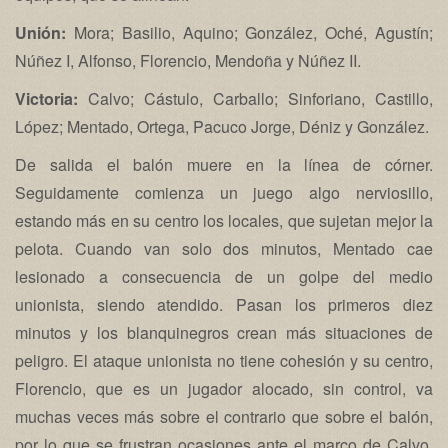
Unión:
Mora; Basilio, Aquino; González, Oché, Agustín;
Núñez I, Alfonso, Florencio, Mendoña y Núñez II.
Victoria:
Calvo; Cástulo, Carballo; Sinforiano, Castillo,
López; Mentado, Ortega, Pacuco Jorge, Déniz y González.
De salida el balón muere en la línea de córner.
Seguidamente comienza un juego algo nerviosillo,
estando más en su centro los locales, que sujetan mejor la
pelota. Cuando van solo dos minutos, Mentado cae
lesionado a consecuencia de un golpe del medio
unionista, siendo atendido. Pasan los primeros diez
minutos y los blanquinegros crean más situaciones de
peligro. El ataque unionista no tiene cohesión y su centro,
Florencio, que es un jugador alocado, sin control, va
muchas veces más sobre el contrario que sobre el balón,
por lo que se frustran ocasiones ante el marco de Calvo,