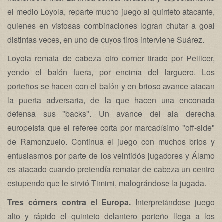
el medio Loyola, reparte mucho juego al quinteto atacante,
quienes en vistosas combinaciones logran chutar a goal
distintas veces, en uno de cuyos tiros interviene Suárez.
Loyola remata de cabeza otro córner tirado por Pellicer,
yendo el balón fuera, por encima del larguero. Los
porteños se hacen con el balón y en brioso avance atacan
la puerta adversaria, de la que hacen una enconada
defensa sus "backs". Un avance del ala derecha
europeísta que el referee corta por marcadísimo "off-side"
de Ramonzuelo. Continua el juego con muchos bríos y
entusiasmos por parte de los veintidós jugadores y Álamo
es atacado cuando pretendía rematar de cabeza un centro
estupendo que le sirvió Timimi, malográndose la jugada.
Tres córners contra el Europa.
Interpretándose juego
alto y rápido el quinteto delantero porteño llega a los