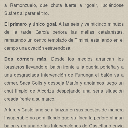
a Ramonzuelo, que chuta fuerte a "goal", luciéndose
Suárez al parar el tiro.
El primero y único goal
. A las seis y veinticinco minutos
de la tarde García perfora las mallas catalanistas,
rematando un centro templado de Timimi, estallando en el
campo una ovación estruendosa.
Dos córners más
. Desde los medios arrancan los
forasteros llevando el balón frente a la puerta porteña y a
una desgraciada intervención de Furrunga el balón va a
córner. Saca Colls y despeja Martín y anotamos luego un
chut limpio de Alcoriza despejando una seria situación
creada frente a su marco.
Arturo y Castellano se afianzan en sus puestos de manera
insuperable no permitiendo que su línea la perfore ningún
balón y en una de las intervenciones de Castellano envía