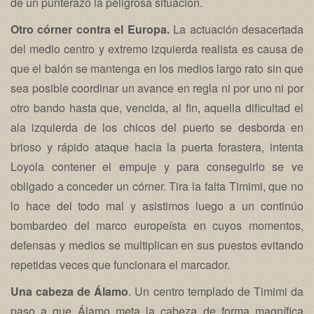
de un punterazo la peligrosa situación.
Otro córner contra el Europa.
La actuación desacertada
del medio centro y extremo izquierda realista es causa de
que el balón se mantenga en los medios largo rato sin que
sea posible coordinar un avance en regla ni por uno ni por
otro bando hasta que, vencida, al fin, aquella dificultad el
ala izquierda de los chicos del puerto se desborda en
brioso y rápido ataque hacia la puerta forastera, intenta
Loyola contener el empuje y para conseguirlo se ve
obligado a conceder un córner. Tira la falta Timimi, que no
lo hace del todo mal y asistimos luego a un continúo
bombardeo del marco europeísta en cuyos momentos,
defensas y medios se multiplican en sus puestos evitando
repetidas veces que funcionara el marcador.
Una cabeza de Álamo
. Un centro templado de Timimi da
paso a que Álamo meta la cabeza de forma magnífica