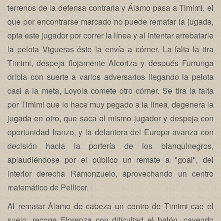
terrenos de la defensa contraria y Álamo pasa a Timimi, el
que por encontrarse marcado no puede rematar la jugada,
opta este jugador por correr la línea y al intentar arrebatarle
la pelota Vigueras éste la envía a córner. La falta la tira
Timimi, despeja flojamente Alcoriza y después Furrunga
dribla con suerte a varios adversarios llegando la pelota
casi a la meta, Loyola comete otro córner. Se tira la falta
por Timimi que lo hace muy pegado a la línea, degenera la
jugada en otro, que saca el mismo jugador y despeja con
oportunidad Iranzo, y la delantera del Europa avanza con
decisión hacia la portería de los blanquinegros,
aplaudiéndose por el público un remate a "goal", del
interior derecha Ramonzuelo, aprovechando un centro
matemático de Pellicer.
Al rematar Álamo de cabeza un centro de Timimi cae el
suelo, recoge Florenza con dificultad el balón, cayendo