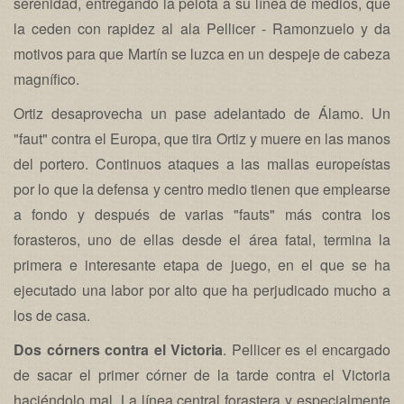
serenidad, entregando la pelota a su línea de medios, que
la ceden con rapidez al ala Pellicer - Ramonzuelo y da
motivos para que Martín se luzca en un despeje de cabeza
magnífico.
Ortiz desaprovecha un pase adelantado de Álamo. Un
"faut" contra el Europa, que tira Ortiz y muere en las manos
del portero. Continuos ataques a las mallas europeístas
por lo que la defensa y centro medio tienen que emplearse
a fondo y después de varias "fauts" más contra los
forasteros, uno de ellas desde el área fatal, termina la
primera e interesante etapa de juego, en el que se ha
ejecutado una labor por alto que ha perjudicado mucho a
los de casa.
Dos córners contra el Victoria
. Pellicer es el encargado
de sacar el primer córner de la tarde contra el Victoria
haciéndolo mal. La línea central forastera y especialmente