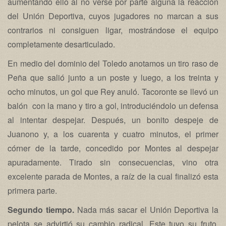
aumentando ello al no verse por parte alguna la reacción
del Unión Deportiva, cuyos jugadores no marcan a sus
contrarios ni consiguen ligar, mostrándose el equipo
completamente desarticulado.
En medio del dominio del Toledo anotamos un tiro raso de
Peña que salió junto a un poste y luego, a los treinta y
ocho minutos, un gol que Rey anuló. Tacoronte se llevó un
balón con la mano y tiro a gol, introduciéndolo un defensa
al intentar despejar. Después, un bonito despeje de
Juanono y, a los cuarenta y cuatro minutos, el primer
córner de la tarde, concedido por Montes al despejar
apuradamente. Tirado sin consecuencias, vino otra
excelente parada de Montes, a raíz de la cual finalizó esta
primera parte.
Segundo tiempo.
Nada más sacar el Unión Deportiva la
pelota se advirtió su cambio radical. Este tuvo su fruto,