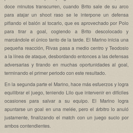
doce minutos transcurren, cuando Brito sale de su arco
para atajar un shoot raso se le interpone un defensa
pifiando el balón al tocarlo, que es aprovechado por Polo
para tirar a goal, cogiendo a Brito descolocado y
marcándole el único tanto de la tarde. El Marino inicia una
pequeña reacción, Rivas pasa a medio centro y Teodosio
a la línea de ataque, desbordando entonces a las defensas
adversarias y tirando en muchas oportunidades al goal,
terminando el primer periodo con este resultado.
En la segunda parte el Marino, hace más esfuerzos y logra
equilibrar el juego, teniendo Lilo que intervenir en difíciles
ocasiones para salvar a su equipo. El Marino logra
apuntarse un goal en una melée, pero el árbitro lo anuló
justamente, finalizando el match con un juego sucio por
ambos contendientes.