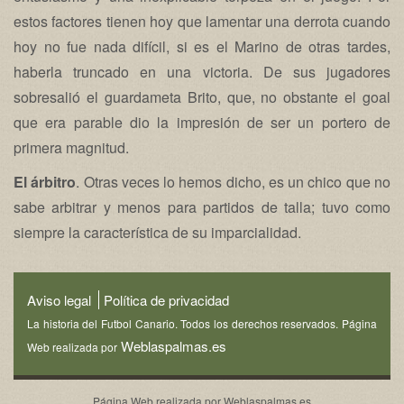
estos factores tienen hoy que lamentar una derrota cuando
hoy no fue nada difícil, si es el Marino de otras tardes,
haberla truncado en una victoria. De sus jugadores
sobresalió el guardameta Brito, que, no obstante el goal
que era parable dio la impresión de ser un portero de
primera magnitud.
El árbitro
. Otras veces lo hemos dicho, es un chico que no
sabe arbitrar y menos para partidos de talla; tuvo como
siempre la característica de su imparcialidad.
Aviso legal
Política de privacidad
La historia del Futbol Canario. Todos los derechos reservados. Página
Weblaspalmas.es
Web realizada por
Página Web realizada por
Weblaspalmas.es