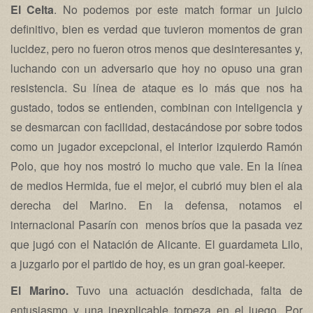
El Celta
. No podemos por este match formar un juicio
definitivo, bien es verdad que tuvieron momentos de gran
lucidez, pero no fueron otros menos que desinteresantes y,
luchando con un adversario que hoy no opuso una gran
resistencia. Su línea de ataque es lo más que nos ha
gustado, todos se entienden, combinan con inteligencia y
se desmarcan con facilidad, destacándose por sobre todos
como un jugador excepcional, el interior izquierdo Ramón
Polo, que hoy nos mostró lo mucho que vale. En la línea
de medios Hermida, fue el mejor, el cubrió muy bien el ala
derecha del Marino. En la defensa, notamos el
internacional Pasarín con menos bríos que la pasada vez
que jugó con el Natación de Alicante. El guardameta Lilo,
a juzgarlo por el partido de hoy, es un gran goal-keeper.
El Marino.
Tuvo una actuación desdichada, falta de
entusiasmo y una inexplicable torpeza en el juego. Por