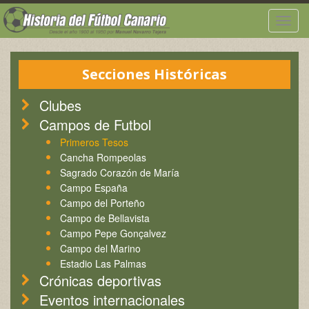
Togg
navig
Secciones Históricas
Clubes
Campos de Futbol
Primeros Tesos
Cancha Rompeolas
Sagrado Corazón de María
Campo España
Campo del Porteño
Campo de Bellavista
Campo Pepe Gonçalvez
Campo del Marino
Estadio Las Palmas
Crónicas deportivas
Eventos internacionales