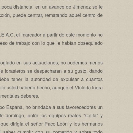
a poca distancia, en un avance de Jiménez se le
ucción, puede centrar, rematando aquel centro de
.E.A.C. el marcador a partir de este momento no
ceso de trabajo con lo que le habían obsequiado
elogiado en sus actuaciones, no podemos menos
os forasteros se despacharan a su gusto, dando
 debe tener la autoridad de expulsar a cuantos
ió usted haberlo hecho, aunque el Victoria fuera
lementales deberes.
o España, no brindaba a sus favorecedores un
e domingo, entre los equipos reales "Celta" y
ta que dirigía el señor Paco León y los hermanos
d saber cumplir con su cometido y sobre todo