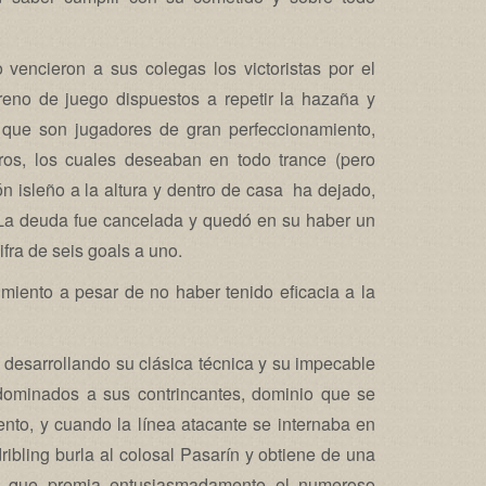
 vencieron a sus colegas los victoristas por el
rreno de juego dispuestos a repetir la hazaña y
que son jugadores de gran perfeccionamiento,
ros, los cuales deseaban en todo trance (pero
n isleño a la altura y dentro de casa ha dejado,
s. La deuda fue cancelada y quedó en su haber un
ifra de seis goals a uno.
imiento a pesar de no haber tenido eficacia a la
 desarrollando su clásica técnica y su impecable
dominados a sus contrincantes, dominio que se
ento, y cuando la línea atacante se internaba en
ibling burla al colosal Pasarín y obtiene de una
os que premia entusiasmadamente el numeroso