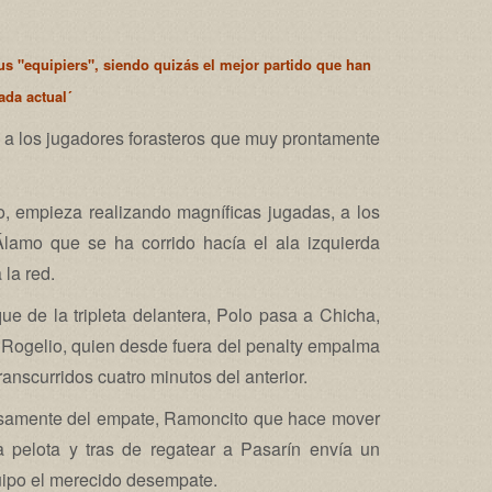
us "equipiers", siendo quizás el mejor partido que han
ada actual´
l a los jugadores forasteros que muy prontamente
o, empieza realizando magníficas jugadas, a los
Álamo que se ha corrido hacía el ala izquierda
la red.
ue de la tripleta delantera, Polo pasa a Chicha,
a Rogelio, quien desde fuera del penalty empalma
anscurridos cuatro minutos del anterior.
asamente del empate, Ramoncito que hace mover
la pelota y tras de regatear a Pasarín envía un
quipo el merecido desempate.