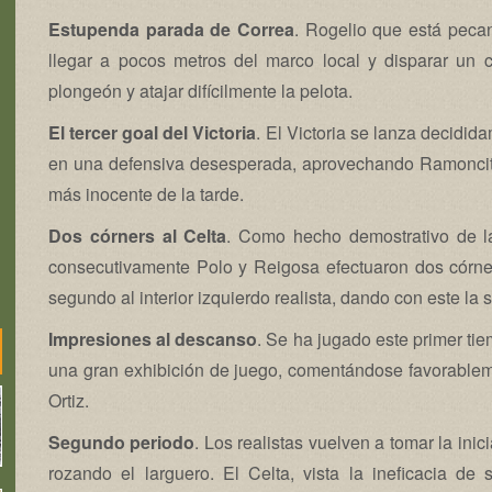
Estupenda parada de Correa
. Rogelio que está peca
llegar a pocos metros del marco local y disparar un 
plongeón y atajar difícilmente la pelota.
El tercer goal del Victoria
. El Victoria se lanza decidid
en una defensiva desesperada, aprovechando Ramoncito 
más inocente de la tarde.
Dos córners al Celta
. Como hecho demostrativo de la
consecutivamente Polo y Reigosa efectuaron dos córner
segundo al interior izquierdo realista, dando con este l
Impresiones al descanso
. Se ha jugado este primer tie
una gran exhibición de juego, comentándose favorablem
Ortiz.
Segundo periodo
. Los realistas vuelven a tomar la ini
rozando el larguero. El Celta, vista la ineficacia de