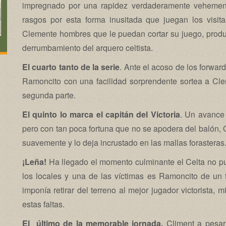
impregnado por una rapidez verdaderamente vehement
rasgos por esta forma inusitada que juegan los visit
Clemente hombres que le puedan cortar su juego, prod
derrumbamiento del arquero celtista.
El cuarto tanto de la serie
. Ante el acoso de los forwar
Ramoncito con una facilidad sorprendente sortea a Cle
segunda parte.
El quinto lo marca el capitán del Victoria
. Un avance 
pero con tan poca fortuna que no se apodera del balón, O
suavemente y lo deja incrustado en las mallas forasteras
¡Leña!
Ha llegado el momento culminante el Celta no pu
los locales y una de las víctimas es Ramoncito de un 
imponía retirar del terreno al mejor jugador victorista, 
estas faltas.
El último de la memorable jornada.
Climent a pesar 