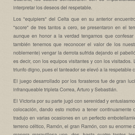
interpretar los deseos del respetable.
Los "equipiers" del Celta que en su anterior encuentro
"score" de tres tantos a cero, se presentaron en el te
aunque en honor a la verdad tengamos que confesar 
también tenemos que reconocer el valor de los nuest
noblemente) vengar la derrota sufrida dejando el pabelló
es decir, con los equipos visitantes y con los visitado
triunfo digno, pues el tanteador se elevó a la respetable c
El juego desarrollado por los forasteros fue de gran luc
infranqueable tripleta Correa, Arturo y Sebastián.
El Victoria por su parte jugó con serenidad y entusiasmo
colocación, dando esto motivo a tener continuamente 
tradujo en varias ocasiones en un perfecto embotellami
terreno céltico, Ramón, el gran Ramón, con su enorme dr
manera maravillosa uno, dos, hasta cuatro tantos l