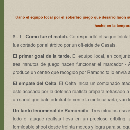
Ganó el equipo local por el soberbio juego que desarrollaron s
hecho en la tempor
6 - 1.
Como fue el match.
Correspondió el saque inicia
fue cortado por el árbitro por un off-side de Casals.
El primer goal de la tarde.
El equipo local, en conjunt
tres minutos de juego hacen funcionar el marcador - 
produce un centro que recogido por Ramoncito lo envía a 
El empate del Celta
. El Celta inicia un combinado ataq
este acosado por la defensa realista prepara retrasado 
un shoot que bate admirablemente la meta canaria, van tr
Un tanto fenomenal de Ramoncito
. Tres minutos esc
todo el ataque realista lleva en un precioso dribling 
formidable shoot desde treinta metros y logra para su e