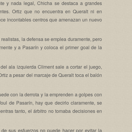
e y nada legal, Chicha se destaca a grandes
antes. Ortiz que no encuentra en Queralt ni en
uce incontables centros que amenazan un nuevo
d realistas, la defensa se emplea duramente, pero
mente y a Pasarín y coloca el primer goal de la
del ala izquierda Climent sale a cortar el juego,
rtiz a pesar del marcaje de Queralt toca el balón
.
ede con la derrota y la emprenden a golpes con
foul de Pasarín, hay que decirlo claramente, se
mientras tanto, el árbitro no tomaba decisiones en
de sus esfuerzos no puede hacer por evitar la