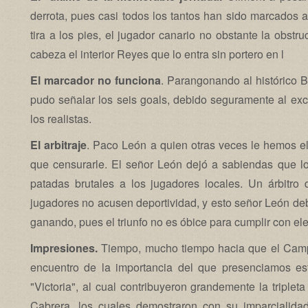
derrota, pues casi todos los tantos han sido marcados 
tira a los pies, el jugador canario no obstante la obstr
cabeza el interior Reyes que lo entra sin portero en l
El marcador no funciona
. Parangonando al histórico B
pudo señalar los seis goals, debido seguramente al ex
los realistas.
El arbitraje
. Paco León a quien otras veces le hemos 
que censurarle. El señor León dejó a sabiendas que l
patadas brutales a los jugadores locales. Un árbitro
jugadores no acusen deportividad, y esto señor León deb
ganando, pues el triunfo no es óbice para cumplir con e
Impresiones.
Tiempo, mucho tiempo hacia que el Camp
encuentro de la importancia del que presenciamos est
"Victoria", al cual contribuyeron grandemente la triple
Cabrera, los cuales demostraron con su imparcialida