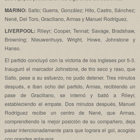
MARINO:
Salto; Guerra, González; Hito, Castro, Sánchez;
Nené, Del Toro, Graciliano, Armas y Manuel Rodríguez.
LIVERPOOL:
Rileyr; Cooper, Tennat; Savage, Bradshaw,
Browning; Nieuwenhuys, Wright, Howe, Johnstone y
Hanso.
El partido concluyó con la victoria de los ingleses por 5-3.
Inauguró el marcador Johnstone, de tiro seco y raso, que
Salto, pese a su esfuerzo, no pudo detener. Tres minutos
después, e iban ocho del partido, Armas, recibiendo un
pase de Graciliano, se internó y batió a Rileyr,
estableciendo el empate. Dos minutos después, Manuel
Rodríguez recibe un centro de Nené, que Armas,
comprendiendo la mejor posición de su compañero, deja
pasar intencionadamente para que lograra el gol, acogido
con grandes aplausos.