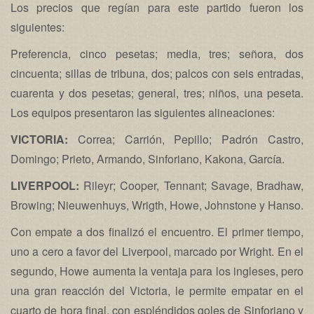
Los precios que regían para este partido fueron los
siguientes:
Preferencia, cinco pesetas; media, tres; señora, dos
cincuenta; sillas de tribuna, dos; palcos con seis entradas,
cuarenta y dos pesetas; general, tres; niños, una peseta.
Los equipos presentaron las siguientes alineaciones:
VICTORIA:
Correa; Carrión, Pepillo; Padrón Castro,
Domingo; Prieto, Armando, Sinforiano, Kakona, García.
LIVERPOOL:
Rileyr; Cooper, Tennant; Savage, Bradhaw,
Browing; Nieuwenhuys, Wrigth, Howe, Johnstone y Hanso.
Con empate a dos finalizó el encuentro. El primer tiempo,
uno a cero a favor del Liverpool, marcado por Wright. En el
segundo, Howe aumenta la ventaja para los ingleses, pero
una gran reacción del Victoria, le permite empatar en el
cuarto de hora final, con espléndidos goles de Sinforiano y