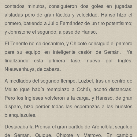
contados minutos, consiguieron dos goles en jugadas
aisladas pero de gran táctica y velocidad. Hanso hizo el
primero, batiendo a Julio Fernández de un tiro potentísimo;
y Johnstone el segundo, a pase de Hanso.
El Tenerife no se desanimó, y Chicote consiguió el primero
para su equipo, en inteligente cesión de Semán. Ya
finalizando esta primera fase, nuevo gol inglés,
Nieuwenhuys, de cabeza.
A mediados del segundo tiempo, Luzbel, tras un centro de
Melito (que había reemplazo a Oché), acortó distancias.
Pero los ingleses volvieron a la carga, y Hansso, de gran
disparo, hizo perder todas las esperanzas a las huestes
blanquiazules.
Destacaba la Prensa el gran partido de Arencibia, seguido
de Semán, Quique, Chicote y Matroyo. En cambio