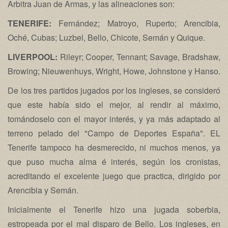
Arbitra Juan de Armas, y las alineaciones son:
TENERIFE:
Fernández; Matroyo, Ruperto; Arencibia,
Oché, Cubas; Luzbel, Bello, Chicote, Semán y Quique.
LIVERPOOL:
Rileyr; Cooper, Tennant; Savage, Bradshaw,
Browing; Nieuwenhuys, Wright, Howe, Johnstone y Hanso.
De los tres partidos jugados por los ingleses, se consideró
que este había sido el mejor, al rendir al máximo,
tomándoselo con el mayor interés, y ya más adaptado al
terreno pelado del "Campo de Deportes España". EL
Tenerife tampoco ha desmerecido, ni muchos menos, ya
que puso mucha alma é interés, según los cronistas,
acreditando el excelente juego que practica, dirigido por
Arencibia y Semán.
Inicialmente el Tenerife hizo una jugada soberbia,
estropeada por el mal disparo de Bello. Los ingleses, en