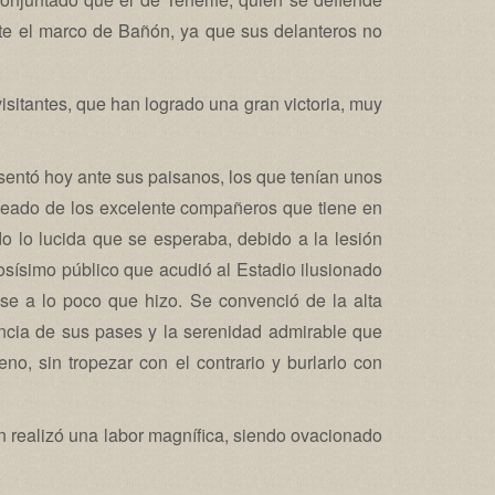
ante el marco de Bañón, ya que sus delanteros no
isitantes, que han logrado una gran victoria, muy
sentó hoy ante sus paisanos, los que tenían unos
odeado de los excelente compañeros que tiene en
 lo lucida que se esperaba, debido a la lesión
sísimo público que acudió al Estadio ilusionado
ese a lo poco que hizo. Se convenció de la alta
ancia de sus pases y la serenidad admirable que
o, sin tropezar con el contrario y burlarlo con
n realizó una labor magnífica, siendo ovacionado