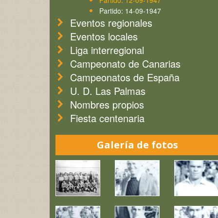
Partido: 12-09-1947
Partido: 14-09-1947
Eventos regionales
Eventos locales
Liga interregional
Campeonato de Canarias
Campeonatos de España
U. D. Las Palmas
Nombres propios
Fiesta centenaria
Galería de fotos