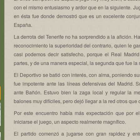
con el mismo entusiasmo y ardor que en la siguiente. Jug
en ésta fue donde demostró que es un excelente conjun
España.
La derrota del Tenerife no ha sorprendido a la afición. H
reconocimiento la superioridad del contrario, quien le g
casi podemos decir satisfecho, porque el Real Madri
partes, y de una manera especial, la segunda que fue la 
El Deportivo se batió con interés, con alma, poniendo 
fue impotente ante las líneas defensivas del Madrid.
ante Bañón. Estuvo bien la zaga local y regular la med
balones muy difíciles, pero dejó llegar a la red otros que 
Por este encuentro había más expectación que por el 
iniciarse el juego, un aspecto realmente magnífico.
El partido comenzó a jugarse con gran rapidez y ent