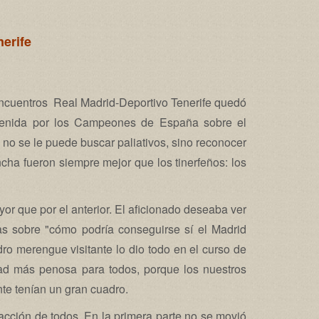
erife
s encuentros Real Madrid-Deportivo Tenerife quedó
 obtenida por los Campeones de España sobre el
ue no se le puede buscar paliativos, sino reconocer
cha fueron siempre mejor que los tinerfeños: los
r que por el anterior. El aficionado deseaba ver
as sobre "cómo podría conseguirse sí el Madrid
dro merengue visitante lo dio todo en el curso de
idad más penosa para todos, porque los nuestros
te tenían un gran cuadro.
cción de todos. En la primera parte no se movió