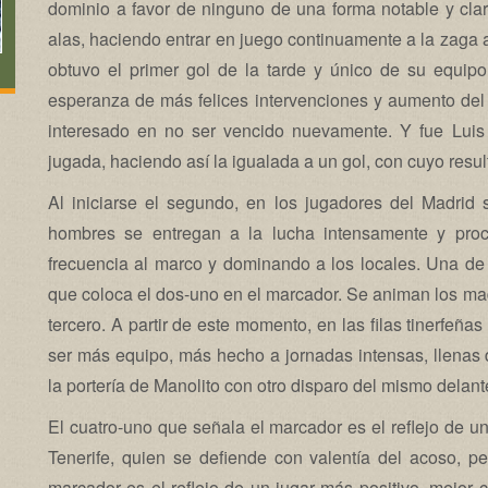
dominio a favor de ninguno de una forma notable y clar
alas, haciendo entrar en juego continuamente a la zaga 
obtuvo el primer gol de la tarde y único de su equipo
esperanza de más felices intervenciones y aumento del 
interesado en no ser vencido nuevamente. Y fue Luis 
jugada, haciendo así la igualada a un gol, con cuyo result
Al iniciarse el segundo, en los jugadores del Madrid 
hombres se entregan a la lucha intensamente y procu
frecuencia al marco y dominando a los locales. Una de
que coloca el dos-uno en el marcador. Se animan los ma
tercero. A partir de este momento, en las filas tinerfeña
ser más equipo, más hecho a jornadas intensas, llenas 
la portería de Manolito con otro disparo del mismo delant
El cuatro-uno que señala el marcador es el reflejo de un
Tenerife, quien se defiende con valentía del acoso, p
marcador es el reflejo de un jugar más positivo, mejor 